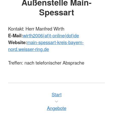
Außenstelle Main-
Spessart
Kontakt: Herr Manfred Wirth
E-Mail:
wirth2006(at)t-online(dot)de
Website:
main-spessart-kreis-bayern-
nord.weisser-ring.de
Treffen: nach telefonischer Absprache
Start
Angebote