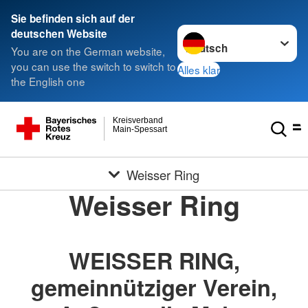
Sie befinden sich auf der
Sprache wechseln zu
deutschen Website
You are on the German website,
you can use the switch to switch to
Alles klar
the English one
Kreisverband
Main-Spessart
Weisser Ring
Weisser Ring
WEISSER RING,
gemeinnütziger Verein,