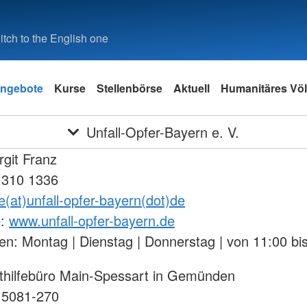
tch to the English one
ngebote
Kurse
Stellenbörse
Aktuell
Humanitäres Völ
Unfall-Opfer-Bayern e. V.
rgit Franz
 310 1336
fe(at)unfall-opfer-bayern(dot)de
e:
www.unfall-opfer-bayern.de
en: Montag | Dienstag | Donnerstag | von 11:00 bi
sthilfebüro Main-Spessart in Gemünden
 5081-270