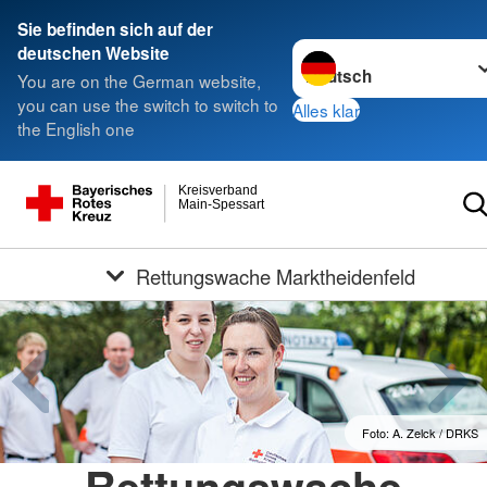
Sie befinden sich auf der
Sprache wechseln zu
deutschen Website
You are on the German website,
you can use the switch to switch to
Alles klar
the English one
Kreisverband
Main-Spessart
Rettungswache Marktheidenfeld
Foto: A. Zelck / DRKS
Rettungswache