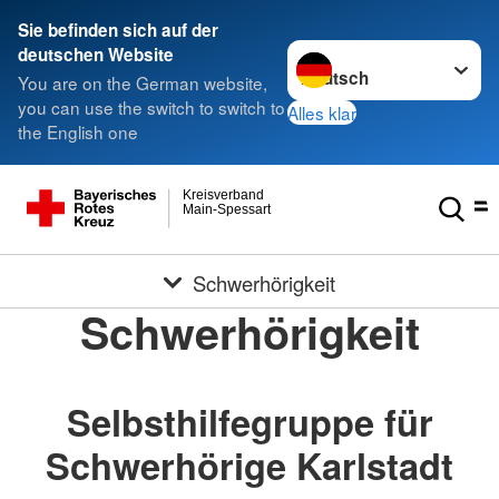
Sie befinden sich auf der
Sprache wechseln zu
deutschen Website
You are on the German website,
you can use the switch to switch to
Alles klar
the English one
Kreisverband
Main-Spessart
Schwerhörigkeit
Schwerhörigkeit
Selbsthilfegruppe für
Schwerhörige Karlstadt