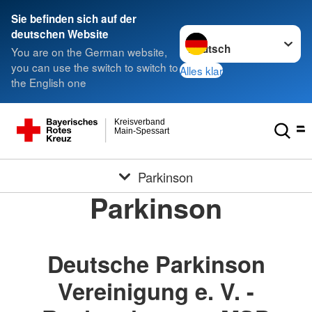
Sie befinden sich auf der
Sprache wechseln zu
deutschen Website
You are on the German website,
you can use the switch to switch to
Alles klar
the English one
Kreisverband
Main-Spessart
Parkinson
Parkinson
Deutsche Parkinson
Vereinigung e. V. -