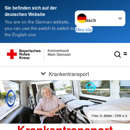
Sie befinden sich auf der
Sprache wechseln zu
deutschen Website
You are on the German website,
you can use the switch to switch to
Alles klar
the English one
Kreisverband
Main-Spessart
Krankentransport
Foto: D. Möller / DRK e.V.
Krankentransport