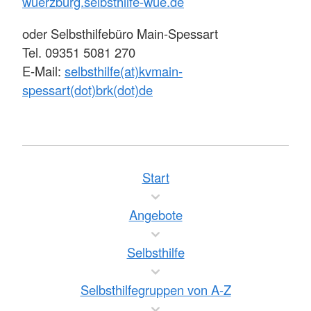
wuerzburg.selbsthilfe-wue.de
oder Selbsthilfebüro Main-Spessart
Tel. 09351 5081 270
E-Mail:
selbsthilfe(at)kvmain-
spessart(dot)brk(dot)de
Start
Angebote
Selbsthilfe
Selbsthilfegruppen von A-Z