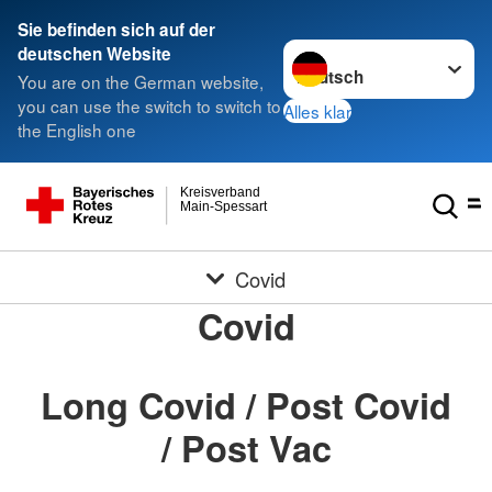
Sie befinden sich auf der
Sprache wechseln zu
deutschen Website
You are on the German website,
you can use the switch to switch to
Alles klar
the English one
Kreisverband
Main-Spessart
Covid
Covid
Long Covid / Post Covid
/ Post Vac