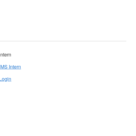
Intern
IMS Intern
Login