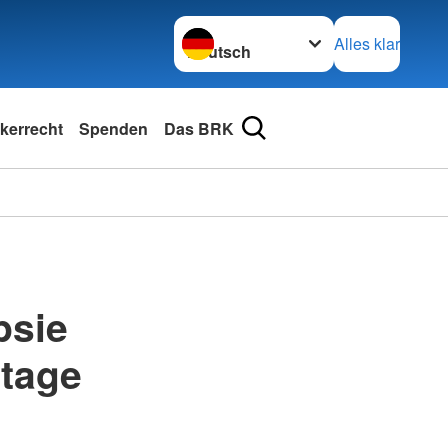
Sprache wechseln zu
Alles klar
kerrecht
Spenden
Das BRK
psie
htage