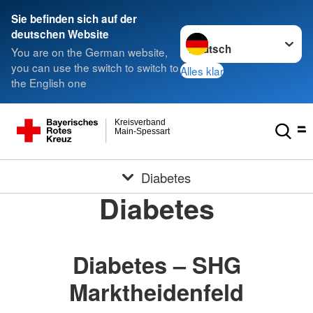
Sie befinden sich auf der
Sprache wechseln zu
deutschen Website
You are on the German website,
you can use the switch to switch to
Alles klar
the English one
Kreisverband
Main-Spessart
Diabetes
Diabetes
Diabetes – SHG
Marktheidenfeld