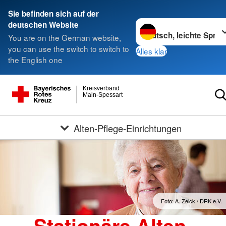
Sie befinden sich auf der
Sprache wechseln zu
deutschen Website
You are on the German website,
you can use the switch to switch to
Alles klar
the English one
Kreisverband
Main-Spessart
Alten-Pflege-Einrichtungen
Foto: A. Zelck / DRK e.V.
Stationäre Alten-