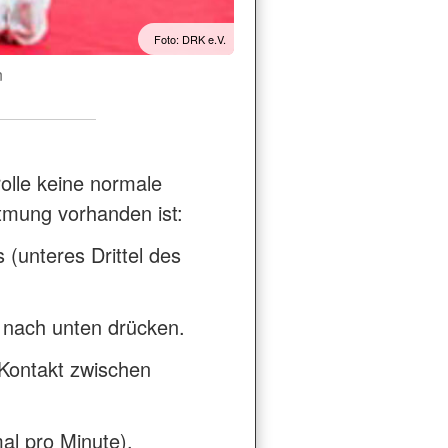
Foto: DRK e.V.
n
lle keine normale
tmung vorhanden ist:
(unteres Drittel des
ef nach unten drücken.
 Kontakt zwischen
al pro Minute).