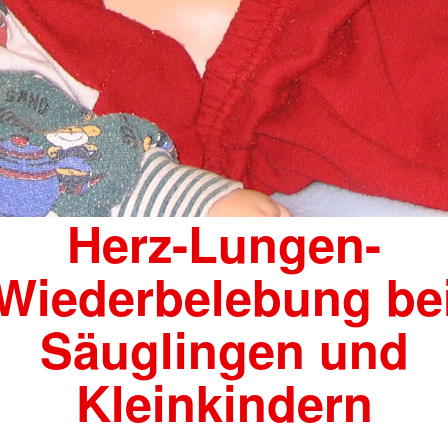
Herz-Lungen-
Wiederbelebung be
Säuglingen und
Kleinkindern