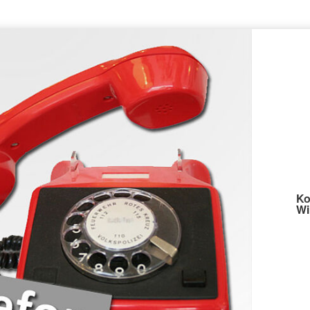
Ko
Wi