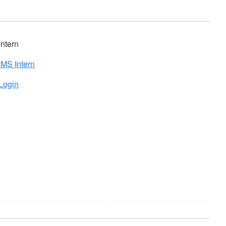
Intern
IMS Intern
Login