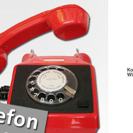
Ko
Wi