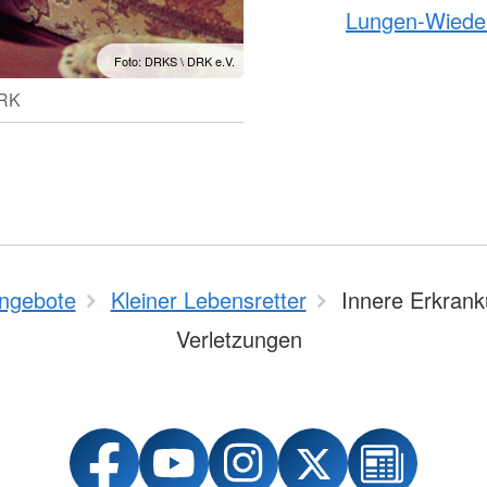
Lungen-Wiede
Foto: DRKS \ DRK e.V.
DRK
ngebote
Kleiner Lebensretter
Innere Erkran
Verletzungen