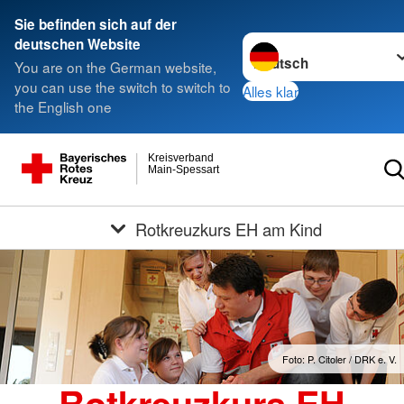
Sie befinden sich auf der
Sprache wechseln zu
deutschen Website
You are on the German website,
you can use the switch to switch to
Alles klar
the English one
Kreisverband
Main-Spessart
Rotkreuzkurs EH am Kind
Foto: P. Citoler / DRK e. V.
Rotkreuzkurs EH