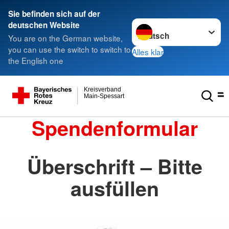
Sie befinden sich auf der
Sprache wechseln zu
deutschen Website
You are on the German website,
you can use the switch to switch to
Alles klar
the English one
Kreisverband
Main-Spessart
Spendenformular
Überschrift – Bitte
ausfüllen