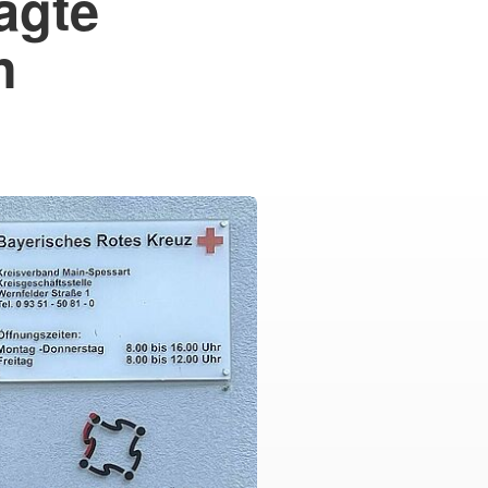
sagte
h