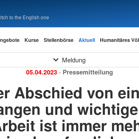
tch to the English one
ngebote
Kurse
Stellenbörse
Aktuell
Humanitäres Völ
Meldung
05.04.2023
· Pressemitteilung
er Abschied von ein
angen und wichtig
rbeit ist immer me