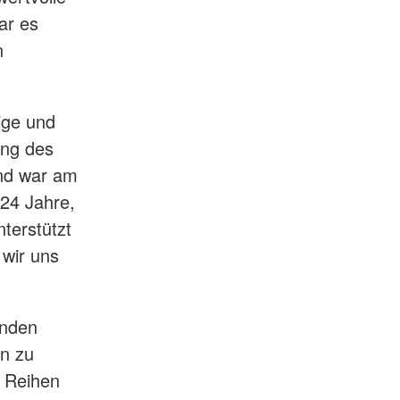
ar es
n
ßige und
ung des
nd war am
 24 Jahre,
terstützt
wir uns
enden
en zu
n Reihen