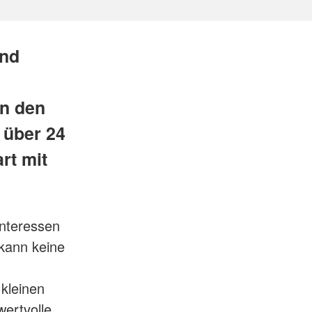
and
in den
 über 24
rt mit
Interessen
kann keine
kleinen
ertvolle