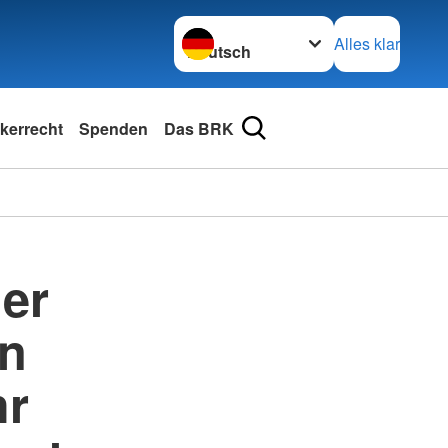
Sprache wechseln zu
Alles klar
kerrecht
Spenden
Das BRK
er
en
hr