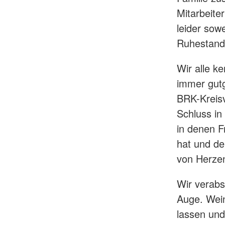
Mitarbeite
leider sowe
Ruhestand
Wir alle k
immer gutg
BRK-Kreis
Schluss in
in denen F
hat und d
von Herzen
Wir verab
Auge. Weine
lassen und