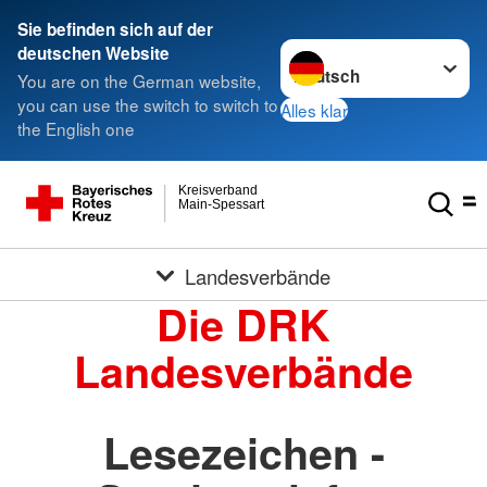
Sie befinden sich auf der
Sprache wechseln zu
deutschen Website
You are on the German website,
you can use the switch to switch to
Alles klar
the English one
Kreisverband
Main-Spessart
Landesverbände
Die DRK
Landesverbände
Lesezeichen -