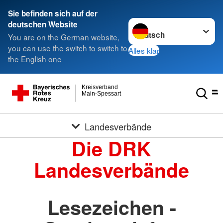
Sie befinden sich auf der
Sprache wechseln zu
deutschen Website
You are on the German website,
you can use the switch to switch to
Alles klar
the English one
Kreisverband
Main-Spessart
Landesverbände
Die DRK
Landesverbände
Lesezeichen -