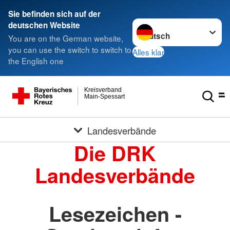
Sie befinden sich auf der
Sprache wechseln zu
deutschen Website
You are on the German website,
you can use the switch to switch to
Alles klar
the English one
Kreisverband
Main-Spessart
Landesverbände
Die DRK
Landesverbände
Lesezeichen -