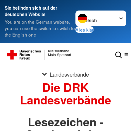
Sie befinden sich auf der
Sprache wechseln zu
deutschen Website
You are on the German website,
you can use the switch to switch to
Alles klar
the English one
Kreisverband
Main-Spessart
Landesverbände
Die DRK
Landesverbände
Lesezeichen -