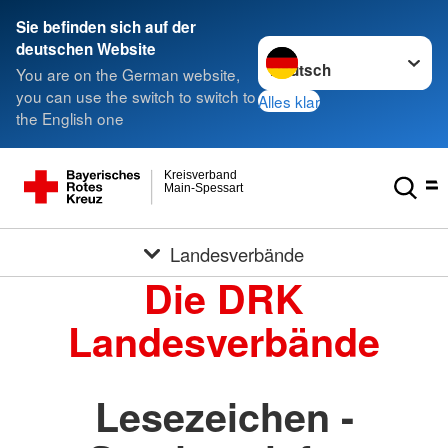
Sie befinden sich auf der
Sprache wechseln zu
deutschen Website
You are on the German website,
you can use the switch to switch to
Alles klar
the English one
Kreisverband
Main-Spessart
Landesverbände
Die DRK
Landesverbände
Lesezeichen -