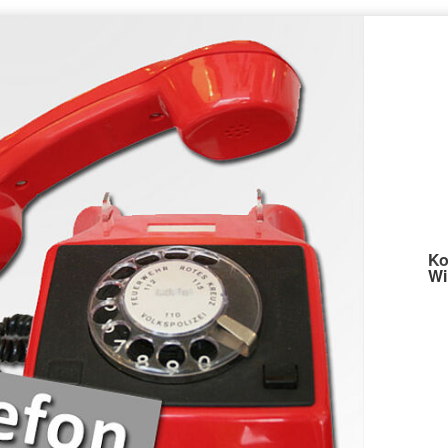
Ko
Wi