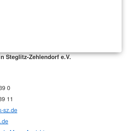
n Steglitz-Zehlendorf e.V.
39 0
39 11
k-sz.de
.de