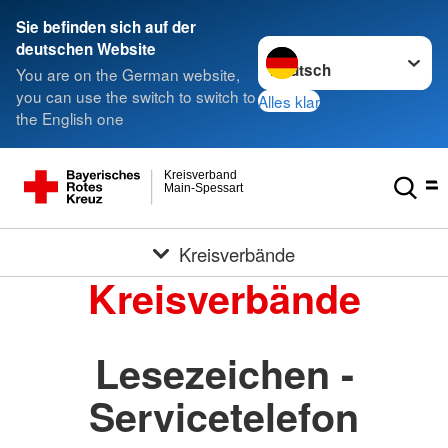
Sie befinden sich auf der
Sprache wechseln zu
deutschen Website
You are on the German website,
you can use the switch to switch to
Alles klar
the English one
Kreisverband
Main-Spessart
Kreisverbände
Kreisverbände
Lesezeichen -
Servicetelefon